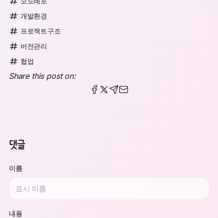
모노레포
개발환경
프로젝트구조
버전관리
협업
Share this post on:
Share this post on Facebook
Share this post on X
Share this post via Telegra
Share this post via email
Share this post on Pinteres
댓글
이름
Website
내용