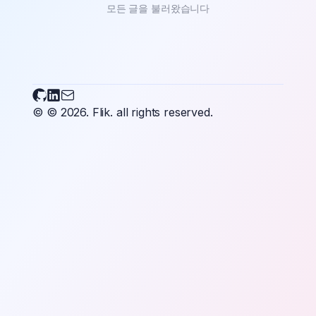
모든 글을 불러왔습니다
Flikary on Github
Flikary on LinkedIn
Send an email to Flikary
© © 2026.
Flik.
all rights reserved.