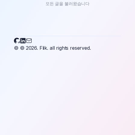
모든 글을 불러왔습니다
Flikary on Github
Flikary on LinkedIn
Send an email to Flikary
© © 2026.
Flik.
all rights reserved.