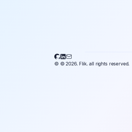
Flikary on Github
Flikary on LinkedIn
Send an email to Flikary
© © 2026.
Flik.
all rights reserved.