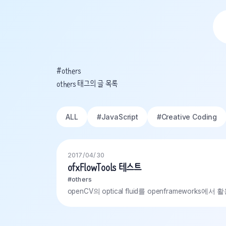
#others
others 태그의 글 목록
ALL
#
JavaScript
#
Creative Coding
2017/04/30
ofxFlowTools 테스트
#others
openCV의 optical fluid를 openframewor