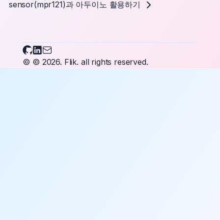
sensor(mpr121)과 아두이노 활용하기
Flikary on Github
Flikary on LinkedIn
Send an email to Flikary
© © 2026.
Flik.
all rights reserved.