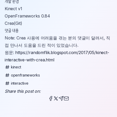
개발 환경
Kinect v1
OpenFrameworks 0.84
Crea(Git)
댓글 내용
Note: Crea 사용에 어려움을 겪는 분의 댓글이 달려서, 직
접 만나서 도움을 드린 적이 있었습니다.
원문:
https://randomflik.blogspot.com/2017/05/kinect-
interactive-with-crea.html
kinect
openframeworks
interactive
Share this post on:
Share this post on Facebook
Share this post on X
Share this post via Telegra
Share this post via email
Share this post on Pinteres